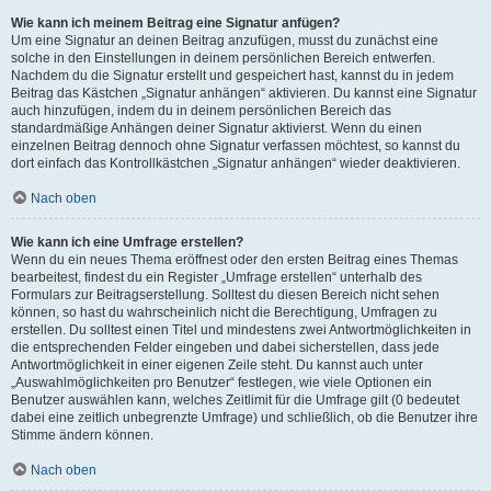
Wie kann ich meinem Beitrag eine Signatur anfügen?
Um eine Signatur an deinen Beitrag anzufügen, musst du zunächst eine
solche in den Einstellungen in deinem persönlichen Bereich entwerfen.
Nachdem du die Signatur erstellt und gespeichert hast, kannst du in jedem
Beitrag das Kästchen „Signatur anhängen“ aktivieren. Du kannst eine Signatur
auch hinzufügen, indem du in deinem persönlichen Bereich das
standardmäßige Anhängen deiner Signatur aktivierst. Wenn du einen
einzelnen Beitrag dennoch ohne Signatur verfassen möchtest, so kannst du
dort einfach das Kontrollkästchen „Signatur anhängen“ wieder deaktivieren.
Nach oben
Wie kann ich eine Umfrage erstellen?
Wenn du ein neues Thema eröffnest oder den ersten Beitrag eines Themas
bearbeitest, findest du ein Register „Umfrage erstellen“ unterhalb des
Formulars zur Beitragserstellung. Solltest du diesen Bereich nicht sehen
können, so hast du wahrscheinlich nicht die Berechtigung, Umfragen zu
erstellen. Du solltest einen Titel und mindestens zwei Antwortmöglichkeiten in
die entsprechenden Felder eingeben und dabei sicherstellen, dass jede
Antwortmöglichkeit in einer eigenen Zeile steht. Du kannst auch unter
„Auswahlmöglichkeiten pro Benutzer“ festlegen, wie viele Optionen ein
Benutzer auswählen kann, welches Zeitlimit für die Umfrage gilt (0 bedeutet
dabei eine zeitlich unbegrenzte Umfrage) und schließlich, ob die Benutzer ihre
Stimme ändern können.
Nach oben