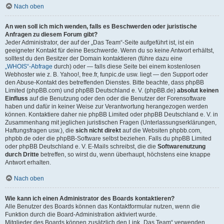
Nach oben
An wen soll ich mich wenden, falls es Beschwerden oder juristische
Anfragen zu diesem Forum gibt?
Jeder Administrator, der auf der „Das Team“-Seite aufgeführt ist, ist ein
geeigneter Kontakt für deine Beschwerde. Wenn du so keine Antwort erhältst,
solltest du den Besitzer der Domain kontaktieren (führe dazu eine
„WHOIS“-Abfrage
durch) oder — falls diese Seite bei einem kostenlosen
Webhoster wie z. B. Yahoo!, free.fr, funpic.de usw. liegt — den Support oder
den Abuse-Kontakt des betreffenden Dienstes. Bitte beachte, dass phpBB
Limited (phpBB.com) und phpBB Deutschland e. V. (phpBB.de)
absolut keinen
Einfluss
auf die Benutzung oder den oder die Benutzer der Forensoftware
haben und dafür in keiner Weise zur Verantwortung herangezogen werden
können. Kontaktiere daher nie phpBB Limited oder phpBB Deutschland e. V. in
Zusammenhang mit jeglichen juristischen Fragen (Unterlassungserklärungen,
Haftungsfragen usw.), die
sich nicht direkt
auf die Websiten phpbb.com,
phpbb.de oder die phpBB-Software selbst beziehen. Falls du phpBB Limited
oder phpBB Deutschland e. V. E-Mails schreibst, die die
Softwarenutzung
durch Dritte
betreffen, so wirst du, wenn überhaupt, höchstens eine knappe
Antwort erhalten.
Nach oben
Wie kann ich einen Administrator des Boards kontaktieren?
Alle Benutzer des Boards können das Kontaktformular nutzen, wenn die
Funktion durch die Board-Administration aktiviert wurde.
Mitglieder des Boards können zusätzlich den Link „Das Team“ verwenden.