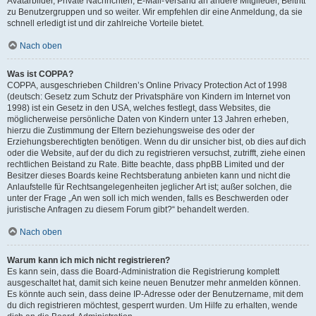
Avatarbilder, Private Nachrichten, E-Mail-Versand an andere Mitglieder, Beitritt
zu Benutzergruppen und so weiter. Wir empfehlen dir eine Anmeldung, da sie
schnell erledigt ist und dir zahlreiche Vorteile bietet.
Nach oben
Was ist COPPA?
COPPA, ausgeschrieben Children’s Online Privacy Protection Act of 1998
(deutsch: Gesetz zum Schutz der Privatsphäre von Kindern im Internet von
1998) ist ein Gesetz in den USA, welches festlegt, dass Websites, die
möglicherweise persönliche Daten von Kindern unter 13 Jahren erheben,
hierzu die Zustimmung der Eltern beziehungsweise des oder der
Erziehungsberechtigten benötigen. Wenn du dir unsicher bist, ob dies auf dich
oder die Website, auf der du dich zu registrieren versuchst, zutrifft, ziehe einen
rechtlichen Beistand zu Rate. Bitte beachte, dass phpBB Limited und der
Besitzer dieses Boards keine Rechtsberatung anbieten kann und nicht die
Anlaufstelle für Rechtsangelegenheiten jeglicher Art ist; außer solchen, die
unter der Frage „An wen soll ich mich wenden, falls es Beschwerden oder
juristische Anfragen zu diesem Forum gibt?“ behandelt werden.
Nach oben
Warum kann ich mich nicht registrieren?
Es kann sein, dass die Board-Administration die Registrierung komplett
ausgeschaltet hat, damit sich keine neuen Benutzer mehr anmelden können.
Es könnte auch sein, dass deine IP-Adresse oder der Benutzername, mit dem
du dich registrieren möchtest, gesperrt wurden. Um Hilfe zu erhalten, wende