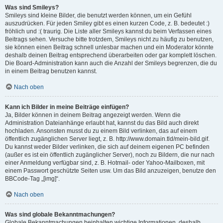
Was sind Smileys?
Smileys sind kleine Bilder, die benutzt werden können, um ein Gefühl
auszudrücken. Für jeden Smiley gibt es einen kurzen Code, z. B. bedeutet :)
fröhlich und :( traurig. Die Liste aller Smileys kannst du beim Verfassen eines
Beitrags sehen. Versuche bitte trotzdem, Smileys nicht zu häufig zu benutzen,
sie können einen Beitrag schnell unlesbar machen und ein Moderator könnte
deshalb deinen Beitrag entsprechend überarbeiten oder gar komplett löschen.
Die Board-Administration kann auch die Anzahl der Smileys begrenzen, die du
in einem Beitrag benutzen kannst.
Nach oben
Kann ich Bilder in meine Beiträge einfügen?
Ja, Bilder können in deinem Beitrag angezeigt werden. Wenn die
Administration Dateianhänge erlaubt hat, kannst du das Bild auch direkt
hochladen. Ansonsten musst du zu einem Bild verlinken, das auf einem
öffentlich zugänglichen Server liegt, z. B. http://www.domain.tld/mein-bild.gif.
Du kannst weder Bilder verlinken, die sich auf deinem eigenen PC befinden
(außer es ist ein öffentlich zugänglicher Server), noch zu Bildern, die nur nach
einer Anmeldung verfügbar sind, z. B. Hotmail- oder Yahoo-Mailboxen, mit
einem Passwort geschützte Seiten usw. Um das Bild anzuzeigen, benutze den
BBCode-Tag „[img]“.
Nach oben
Was sind globale Bekanntmachungen?
Globale Bekanntmachungen beinhalten wichtige Informationen, deshalb