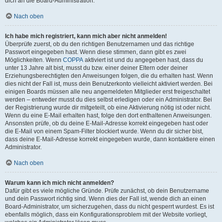
dich an die Board-Administration.
Nach oben
Ich habe mich registriert, kann mich aber nicht anmelden!
Überprüfe zuerst, ob du den richtigen Benutzernamen und das richtige
Passwort eingegeben hast. Wenn diese stimmen, dann gibt es zwei
Möglichkeiten. Wenn
COPPA
aktiviert ist und du angegeben hast, dass du
unter 13 Jahre alt bist, musst du bzw. einer deiner Eltern oder deiner
Erziehungsberechtigten den Anweisungen folgen, die du erhalten hast. Wenn
dies nicht der Fall ist, muss dein Benutzerkonto vielleicht aktiviert werden. Bei
einigen Boards müssen alle neu angemeldeten Mitglieder erst freigeschaltet
werden – entweder musst du dies selbst erledigen oder ein Administrator. Bei
der Registrierung wurde dir mitgeteilt, ob eine Aktivierung nötig ist oder nicht.
Wenn du eine E-Mail erhalten hast, folge den dort enthaltenen Anweisungen.
Ansonsten prüfe, ob du deine E-Mail-Adresse korrekt eingegeben hast oder
die E-Mail von einem Spam-Filter blockiert wurde. Wenn du dir sicher bist,
dass deine E-Mail-Adresse korrekt eingegeben wurde, dann kontaktiere einen
Administrator.
Nach oben
Warum kann ich mich nicht anmelden?
Dafür gibt es viele mögliche Gründe. Prüfe zunächst, ob dein Benutzername
und dein Passwort richtig sind. Wenn dies der Fall ist, wende dich an einen
Board-Administrator, um sicherzugehen, dass du nicht gesperrt wurdest. Es ist
ebenfalls möglich, dass ein Konfigurationsproblem mit der Website vorliegt,