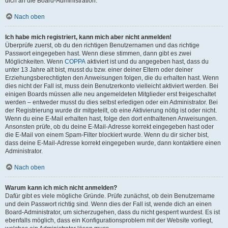
dich an die Board-Administration.
Nach oben
Ich habe mich registriert, kann mich aber nicht anmelden!
Überprüfe zuerst, ob du den richtigen Benutzernamen und das richtige
Passwort eingegeben hast. Wenn diese stimmen, dann gibt es zwei
Möglichkeiten. Wenn
COPPA
aktiviert ist und du angegeben hast, dass du
unter 13 Jahre alt bist, musst du bzw. einer deiner Eltern oder deiner
Erziehungsberechtigten den Anweisungen folgen, die du erhalten hast. Wenn
dies nicht der Fall ist, muss dein Benutzerkonto vielleicht aktiviert werden. Bei
einigen Boards müssen alle neu angemeldeten Mitglieder erst freigeschaltet
werden – entweder musst du dies selbst erledigen oder ein Administrator. Bei
der Registrierung wurde dir mitgeteilt, ob eine Aktivierung nötig ist oder nicht.
Wenn du eine E-Mail erhalten hast, folge den dort enthaltenen Anweisungen.
Ansonsten prüfe, ob du deine E-Mail-Adresse korrekt eingegeben hast oder
die E-Mail von einem Spam-Filter blockiert wurde. Wenn du dir sicher bist,
dass deine E-Mail-Adresse korrekt eingegeben wurde, dann kontaktiere einen
Administrator.
Nach oben
Warum kann ich mich nicht anmelden?
Dafür gibt es viele mögliche Gründe. Prüfe zunächst, ob dein Benutzername
und dein Passwort richtig sind. Wenn dies der Fall ist, wende dich an einen
Board-Administrator, um sicherzugehen, dass du nicht gesperrt wurdest. Es ist
ebenfalls möglich, dass ein Konfigurationsproblem mit der Website vorliegt,