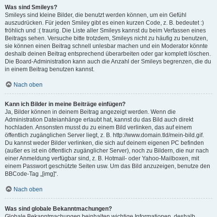
Was sind Smileys?
Smileys sind kleine Bilder, die benutzt werden können, um ein Gefühl
auszudrücken. Für jeden Smiley gibt es einen kurzen Code, z. B. bedeutet :)
fröhlich und :( traurig. Die Liste aller Smileys kannst du beim Verfassen eines
Beitrags sehen. Versuche bitte trotzdem, Smileys nicht zu häufig zu benutzen,
sie können einen Beitrag schnell unlesbar machen und ein Moderator könnte
deshalb deinen Beitrag entsprechend überarbeiten oder gar komplett löschen.
Die Board-Administration kann auch die Anzahl der Smileys begrenzen, die du
in einem Beitrag benutzen kannst.
Nach oben
Kann ich Bilder in meine Beiträge einfügen?
Ja, Bilder können in deinem Beitrag angezeigt werden. Wenn die
Administration Dateianhänge erlaubt hat, kannst du das Bild auch direkt
hochladen. Ansonsten musst du zu einem Bild verlinken, das auf einem
öffentlich zugänglichen Server liegt, z. B. http://www.domain.tld/mein-bild.gif.
Du kannst weder Bilder verlinken, die sich auf deinem eigenen PC befinden
(außer es ist ein öffentlich zugänglicher Server), noch zu Bildern, die nur nach
einer Anmeldung verfügbar sind, z. B. Hotmail- oder Yahoo-Mailboxen, mit
einem Passwort geschützte Seiten usw. Um das Bild anzuzeigen, benutze den
BBCode-Tag „[img]“.
Nach oben
Was sind globale Bekanntmachungen?
Globale Bekanntmachungen beinhalten wichtige Informationen, deshalb