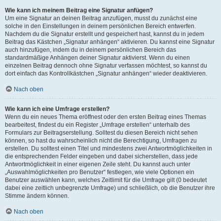
Wie kann ich meinem Beitrag eine Signatur anfügen?
Um eine Signatur an deinen Beitrag anzufügen, musst du zunächst eine
solche in den Einstellungen in deinem persönlichen Bereich entwerfen.
Nachdem du die Signatur erstellt und gespeichert hast, kannst du in jedem
Beitrag das Kästchen „Signatur anhängen“ aktivieren. Du kannst eine Signatur
auch hinzufügen, indem du in deinem persönlichen Bereich das
standardmäßige Anhängen deiner Signatur aktivierst. Wenn du einen
einzelnen Beitrag dennoch ohne Signatur verfassen möchtest, so kannst du
dort einfach das Kontrollkästchen „Signatur anhängen“ wieder deaktivieren.
Nach oben
Wie kann ich eine Umfrage erstellen?
Wenn du ein neues Thema eröffnest oder den ersten Beitrag eines Themas
bearbeitest, findest du ein Register „Umfrage erstellen“ unterhalb des
Formulars zur Beitragserstellung. Solltest du diesen Bereich nicht sehen
können, so hast du wahrscheinlich nicht die Berechtigung, Umfragen zu
erstellen. Du solltest einen Titel und mindestens zwei Antwortmöglichkeiten in
die entsprechenden Felder eingeben und dabei sicherstellen, dass jede
Antwortmöglichkeit in einer eigenen Zeile steht. Du kannst auch unter
„Auswahlmöglichkeiten pro Benutzer“ festlegen, wie viele Optionen ein
Benutzer auswählen kann, welches Zeitlimit für die Umfrage gilt (0 bedeutet
dabei eine zeitlich unbegrenzte Umfrage) und schließlich, ob die Benutzer ihre
Stimme ändern können.
Nach oben