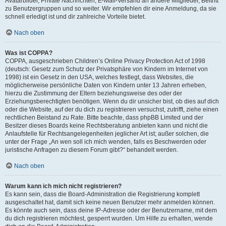
Avatarbilder, Private Nachrichten, E-Mail-Versand an andere Mitglieder, Beitritt
zu Benutzergruppen und so weiter. Wir empfehlen dir eine Anmeldung, da sie
schnell erledigt ist und dir zahlreiche Vorteile bietet.
Nach oben
Was ist COPPA?
COPPA, ausgeschrieben Children’s Online Privacy Protection Act of 1998
(deutsch: Gesetz zum Schutz der Privatsphäre von Kindern im Internet von
1998) ist ein Gesetz in den USA, welches festlegt, dass Websites, die
möglicherweise persönliche Daten von Kindern unter 13 Jahren erheben,
hierzu die Zustimmung der Eltern beziehungsweise des oder der
Erziehungsberechtigten benötigen. Wenn du dir unsicher bist, ob dies auf dich
oder die Website, auf der du dich zu registrieren versuchst, zutrifft, ziehe einen
rechtlichen Beistand zu Rate. Bitte beachte, dass phpBB Limited und der
Besitzer dieses Boards keine Rechtsberatung anbieten kann und nicht die
Anlaufstelle für Rechtsangelegenheiten jeglicher Art ist; außer solchen, die
unter der Frage „An wen soll ich mich wenden, falls es Beschwerden oder
juristische Anfragen zu diesem Forum gibt?“ behandelt werden.
Nach oben
Warum kann ich mich nicht registrieren?
Es kann sein, dass die Board-Administration die Registrierung komplett
ausgeschaltet hat, damit sich keine neuen Benutzer mehr anmelden können.
Es könnte auch sein, dass deine IP-Adresse oder der Benutzername, mit dem
du dich registrieren möchtest, gesperrt wurden. Um Hilfe zu erhalten, wende