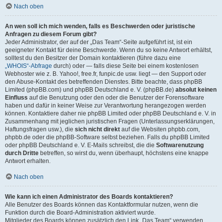
Nach oben
An wen soll ich mich wenden, falls es Beschwerden oder juristische
Anfragen zu diesem Forum gibt?
Jeder Administrator, der auf der „Das Team“-Seite aufgeführt ist, ist ein
geeigneter Kontakt für deine Beschwerde. Wenn du so keine Antwort erhältst,
solltest du den Besitzer der Domain kontaktieren (führe dazu eine
„WHOIS“-Abfrage
durch) oder — falls diese Seite bei einem kostenlosen
Webhoster wie z. B. Yahoo!, free.fr, funpic.de usw. liegt — den Support oder
den Abuse-Kontakt des betreffenden Dienstes. Bitte beachte, dass phpBB
Limited (phpBB.com) und phpBB Deutschland e. V. (phpBB.de)
absolut keinen
Einfluss
auf die Benutzung oder den oder die Benutzer der Forensoftware
haben und dafür in keiner Weise zur Verantwortung herangezogen werden
können. Kontaktiere daher nie phpBB Limited oder phpBB Deutschland e. V. in
Zusammenhang mit jeglichen juristischen Fragen (Unterlassungserklärungen,
Haftungsfragen usw.), die
sich nicht direkt
auf die Websiten phpbb.com,
phpbb.de oder die phpBB-Software selbst beziehen. Falls du phpBB Limited
oder phpBB Deutschland e. V. E-Mails schreibst, die die
Softwarenutzung
durch Dritte
betreffen, so wirst du, wenn überhaupt, höchstens eine knappe
Antwort erhalten.
Nach oben
Wie kann ich einen Administrator des Boards kontaktieren?
Alle Benutzer des Boards können das Kontaktformular nutzen, wenn die
Funktion durch die Board-Administration aktiviert wurde.
Mitglieder des Boards können zusätzlich den Link „Das Team“ verwenden.