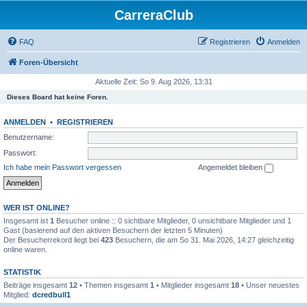
CarreraClub
FAQ
Registrieren
Anmelden
Foren-Übersicht
Aktuelle Zeit: So 9. Aug 2026, 13:31
Dieses Board hat keine Foren.
ANMELDEN
•
REGISTRIEREN
Benutzername:
Passwort:
Ich habe mein Passwort vergessen
Angemeldet bleiben
WER IST ONLINE?
Insgesamt ist
1
Besucher online :: 0 sichtbare Mitglieder, 0 unsichtbare Mitglieder und 1
Gast (basierend auf den aktiven Besuchern der letzten 5 Minuten)
Der Besucherrekord liegt bei
423
Besuchern, die am So 31. Mai 2026, 14:27 gleichzeitig
online waren.
STATISTIK
Beiträge insgesamt
12
• Themen insgesamt
1
• Mitglieder insgesamt
18
• Unser neuestes
Mitglied:
dcredbull1