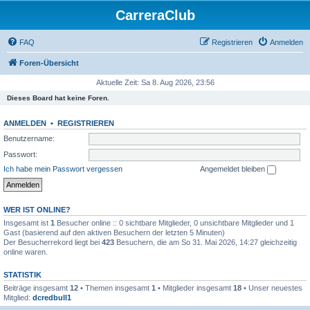
CarreraClub
FAQ
Registrieren
Anmelden
Foren-Übersicht
Aktuelle Zeit: Sa 8. Aug 2026, 23:56
Dieses Board hat keine Foren.
ANMELDEN
•
REGISTRIEREN
Benutzername:
Passwort:
Ich habe mein Passwort vergessen
Angemeldet bleiben
WER IST ONLINE?
Insgesamt ist
1
Besucher online :: 0 sichtbare Mitglieder, 0 unsichtbare Mitglieder und 1
Gast (basierend auf den aktiven Besuchern der letzten 5 Minuten)
Der Besucherrekord liegt bei
423
Besuchern, die am So 31. Mai 2026, 14:27 gleichzeitig
online waren.
STATISTIK
Beiträge insgesamt
12
• Themen insgesamt
1
• Mitglieder insgesamt
18
• Unser neuestes
Mitglied:
dcredbull1