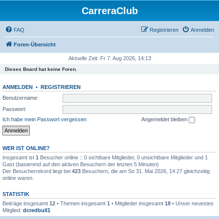
CarreraClub
FAQ
Registrieren
Anmelden
Foren-Übersicht
Aktuelle Zeit: Fr 7. Aug 2026, 14:13
Dieses Board hat keine Foren.
ANMELDEN
•
REGISTRIEREN
Benutzername:
Passwort:
Ich habe mein Passwort vergessen
Angemeldet bleiben
WER IST ONLINE?
Insgesamt ist
1
Besucher online :: 0 sichtbare Mitglieder, 0 unsichtbare Mitglieder und 1
Gast (basierend auf den aktiven Besuchern der letzten 5 Minuten)
Der Besucherrekord liegt bei
423
Besuchern, die am So 31. Mai 2026, 14:27 gleichzeitig
online waren.
STATISTIK
Beiträge insgesamt
12
• Themen insgesamt
1
• Mitglieder insgesamt
18
• Unser neuestes
Mitglied:
dcredbull1