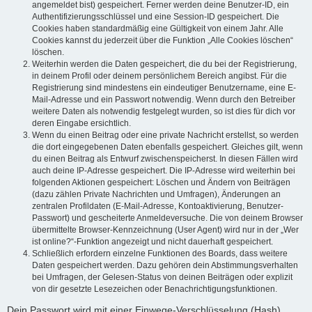
angemeldet bist) gespeichert. Ferner werden deine Benutzer-ID, ein
Authentifizierungsschlüssel und eine Session-ID gespeichert. Die
Cookies haben standardmäßig eine Gültigkeit von einem Jahr. Alle
Cookies kannst du jederzeit über die Funktion „Alle Cookies löschen“
löschen.
Weiterhin werden die Daten gespeichert, die du bei der Registrierung,
in deinem Profil oder deinem persönlichem Bereich angibst. Für die
Registrierung sind mindestens ein eindeutiger Benutzername, eine E-
Mail-Adresse und ein Passwort notwendig. Wenn durch den Betreiber
weitere Daten als notwendig festgelegt wurden, so ist dies für dich vor
deren Eingabe ersichtlich.
Wenn du einen Beitrag oder eine private Nachricht erstellst, so werden
die dort eingegebenen Daten ebenfalls gespeichert. Gleiches gilt, wenn
du einen Beitrag als Entwurf zwischenspeicherst. In diesen Fällen wird
auch deine IP-Adresse gespeichert. Die IP-Adresse wird weiterhin bei
folgenden Aktionen gespeichert: Löschen und Ändern von Beiträgen
(dazu zählen Private Nachrichten und Umfragen), Änderungen an
zentralen Profildaten (E-Mail-Adresse, Kontoaktivierung, Benutzer-
Passwort) und gescheiterte Anmeldeversuche. Die von deinem Browser
übermittelte Browser-Kennzeichnung (User Agent) wird nur in der „Wer
ist online?“-Funktion angezeigt und nicht dauerhaft gespeichert.
Schließlich erfordern einzelne Funktionen des Boards, dass weitere
Daten gespeichert werden. Dazu gehören dein Abstimmungsverhalten
bei Umfragen, der Gelesen-Status von deinen Beiträgen oder explizit
von dir gesetzte Lesezeichen oder Benachrichtigungsfunktionen.
Dein Passwort wird mit einer Einwege-Verschlüsselung (Hash)