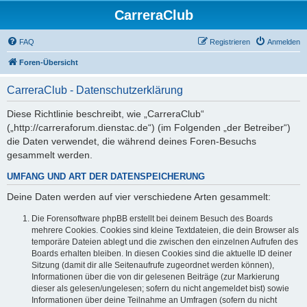
CarreraClub
FAQ
Registrieren
Anmelden
Foren-Übersicht
CarreraClub - Datenschutzerklärung
Diese Richtlinie beschreibt, wie „CarreraClub“
(„http://carreraforum.dienstac.de“) (im Folgenden „der Betreiber“)
die Daten verwendet, die während deines Foren-Besuchs
gesammelt werden.
UMFANG UND ART DER DATENSPEICHERUNG
Deine Daten werden auf vier verschiedene Arten gesammelt:
Die Forensoftware phpBB erstellt bei deinem Besuch des Boards
mehrere Cookies. Cookies sind kleine Textdateien, die dein Browser als
temporäre Dateien ablegt und die zwischen den einzelnen Aufrufen des
Boards erhalten bleiben. In diesen Cookies sind die aktuelle ID deiner
Sitzung (damit dir alle Seitenaufrufe zugeordnet werden können),
Informationen über die von dir gelesenen Beiträge (zur Markierung
dieser als gelesen/ungelesen; sofern du nicht angemeldet bist) sowie
Informationen über deine Teilnahme an Umfragen (sofern du nicht