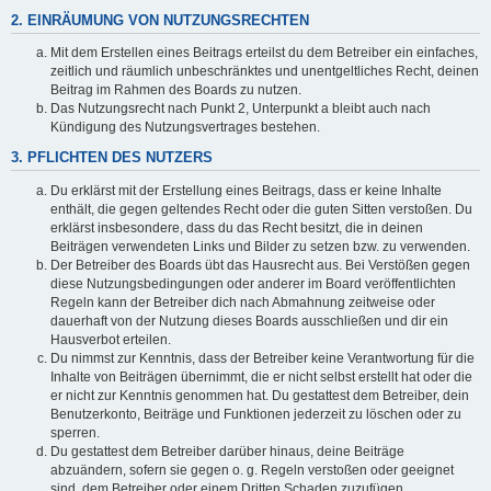
2. EINRÄUMUNG VON NUTZUNGSRECHTEN
Mit dem Erstellen eines Beitrags erteilst du dem Betreiber ein einfaches,
zeitlich und räumlich unbeschränktes und unentgeltliches Recht, deinen
Beitrag im Rahmen des Boards zu nutzen.
Das Nutzungsrecht nach Punkt 2, Unterpunkt a bleibt auch nach
Kündigung des Nutzungsvertrages bestehen.
3. PFLICHTEN DES NUTZERS
Du erklärst mit der Erstellung eines Beitrags, dass er keine Inhalte
enthält, die gegen geltendes Recht oder die guten Sitten verstoßen. Du
erklärst insbesondere, dass du das Recht besitzt, die in deinen
Beiträgen verwendeten Links und Bilder zu setzen bzw. zu verwenden.
Der Betreiber des Boards übt das Hausrecht aus. Bei Verstößen gegen
diese Nutzungsbedingungen oder anderer im Board veröffentlichten
Regeln kann der Betreiber dich nach Abmahnung zeitweise oder
dauerhaft von der Nutzung dieses Boards ausschließen und dir ein
Hausverbot erteilen.
Du nimmst zur Kenntnis, dass der Betreiber keine Verantwortung für die
Inhalte von Beiträgen übernimmt, die er nicht selbst erstellt hat oder die
er nicht zur Kenntnis genommen hat. Du gestattest dem Betreiber, dein
Benutzerkonto, Beiträge und Funktionen jederzeit zu löschen oder zu
sperren.
Du gestattest dem Betreiber darüber hinaus, deine Beiträge
abzuändern, sofern sie gegen o. g. Regeln verstoßen oder geeignet
sind, dem Betreiber oder einem Dritten Schaden zuzufügen.