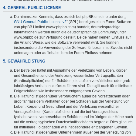
4. GENERAL PUBLIC LICENSE
Du nimmst zur Kenntnis, dass es sich bei phpBB um eine unter der „
GNU General Public License v2
“ (GPL) bereitgestellten Foren-Software
von phpBB Limited (www.phpbb.com) handelt; deutschsprachige
Informationen werden durch die deutschsprachige Community unter
www.phpbb.de zur Verfügung gestellt. Beide haben keinen Einfluss auf
die Art und Weise, wie die Software verwendet wird. Sie können
insbesondere die Verwendung der Software für bestimmte Zwecke nicht
untersagen oder auf Inhalte fremder Foren Einfluss nehmen.
5. GEWÄHRLEISTUNG
Der Betreiber haftet mit Ausnahme der Verletzung von Leben, Körper
und Gesundheit und der Verletzung wesentlicher Vertragspflichten
(Kardinalpflichten) nur für Schäden, die auf ein vorsätzliches oder grob
fahrlässiges Verhalten zurückzuführen sind. Dies gilt auch für mittelbare
Folgeschäden wie insbesondere entgangenen Gewinn.
Die Haftung ist gegenüber Verbrauchern außer bei vorsätzlichem oder
grob fahrlässigem Verhalten oder bei Schäden aus der Verletzung von
Leben, Körper und Gesundheit und der Verletzung wesentlicher
Vertragspflichten (Kardinalpflichten) auf die bei Vertragsschluss
typischerweise vorhersehbaren Schäden und im übrigen der Höhe nach
auf die vertragstypischen Durchschnittsschäden begrenzt. Dies gilt auch
für mittelbare Folgeschäden wie insbesondere entgangenen Gewinn.
Die Haftung ist gegenüber Unternehmern außer bei der Verletzung von