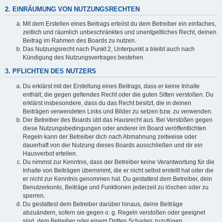
2. EINRÄUMUNG VON NUTZUNGSRECHTEN
Mit dem Erstellen eines Beitrags erteilst du dem Betreiber ein einfaches,
zeitlich und räumlich unbeschränktes und unentgeltliches Recht, deinen
Beitrag im Rahmen des Boards zu nutzen.
Das Nutzungsrecht nach Punkt 2, Unterpunkt a bleibt auch nach
Kündigung des Nutzungsvertrages bestehen.
3. PFLICHTEN DES NUTZERS
Du erklärst mit der Erstellung eines Beitrags, dass er keine Inhalte
enthält, die gegen geltendes Recht oder die guten Sitten verstoßen. Du
erklärst insbesondere, dass du das Recht besitzt, die in deinen
Beiträgen verwendeten Links und Bilder zu setzen bzw. zu verwenden.
Der Betreiber des Boards übt das Hausrecht aus. Bei Verstößen gegen
diese Nutzungsbedingungen oder anderer im Board veröffentlichten
Regeln kann der Betreiber dich nach Abmahnung zeitweise oder
dauerhaft von der Nutzung dieses Boards ausschließen und dir ein
Hausverbot erteilen.
Du nimmst zur Kenntnis, dass der Betreiber keine Verantwortung für die
Inhalte von Beiträgen übernimmt, die er nicht selbst erstellt hat oder die
er nicht zur Kenntnis genommen hat. Du gestattest dem Betreiber, dein
Benutzerkonto, Beiträge und Funktionen jederzeit zu löschen oder zu
sperren.
Du gestattest dem Betreiber darüber hinaus, deine Beiträge
abzuändern, sofern sie gegen o. g. Regeln verstoßen oder geeignet
sind, dem Betreiber oder einem Dritten Schaden zuzufügen.