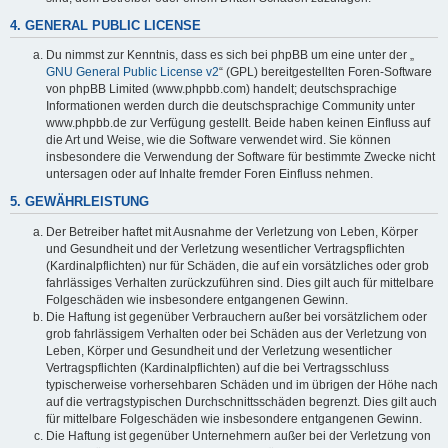
4. GENERAL PUBLIC LICENSE
Du nimmst zur Kenntnis, dass es sich bei phpBB um eine unter der „
GNU General Public License v2
“ (GPL) bereitgestellten Foren-Software
von phpBB Limited (www.phpbb.com) handelt; deutschsprachige
Informationen werden durch die deutschsprachige Community unter
www.phpbb.de zur Verfügung gestellt. Beide haben keinen Einfluss auf
die Art und Weise, wie die Software verwendet wird. Sie können
insbesondere die Verwendung der Software für bestimmte Zwecke nicht
untersagen oder auf Inhalte fremder Foren Einfluss nehmen.
5. GEWÄHRLEISTUNG
Der Betreiber haftet mit Ausnahme der Verletzung von Leben, Körper
und Gesundheit und der Verletzung wesentlicher Vertragspflichten
(Kardinalpflichten) nur für Schäden, die auf ein vorsätzliches oder grob
fahrlässiges Verhalten zurückzuführen sind. Dies gilt auch für mittelbare
Folgeschäden wie insbesondere entgangenen Gewinn.
Die Haftung ist gegenüber Verbrauchern außer bei vorsätzlichem oder
grob fahrlässigem Verhalten oder bei Schäden aus der Verletzung von
Leben, Körper und Gesundheit und der Verletzung wesentlicher
Vertragspflichten (Kardinalpflichten) auf die bei Vertragsschluss
typischerweise vorhersehbaren Schäden und im übrigen der Höhe nach
auf die vertragstypischen Durchschnittsschäden begrenzt. Dies gilt auch
für mittelbare Folgeschäden wie insbesondere entgangenen Gewinn.
Die Haftung ist gegenüber Unternehmern außer bei der Verletzung von