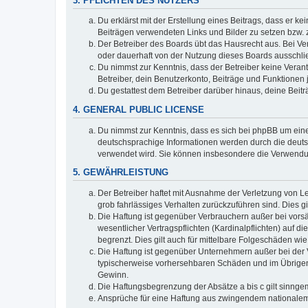
3. PFLICHTEN DES NUTZERS
Du erklärst mit der Erstellung eines Beitrags, dass er ke
Beiträgen verwendeten Links und Bilder zu setzen bzw.
Der Betreiber des Boards übt das Hausrecht aus. Bei V
oder dauerhaft von der Nutzung dieses Boards ausschlie
Du nimmst zur Kenntnis, dass der Betreiber keine Verantw
Betreiber, dein Benutzerkonto, Beiträge und Funktionen 
Du gestattest dem Betreiber darüber hinaus, deine Beit
4. GENERAL PUBLIC LICENSE
Du nimmst zur Kenntnis, dass es sich bei phpBB um eine
deutschsprachige Informationen werden durch die deuts
verwendet wird. Sie können insbesondere die Verwendun
5. GEWÄHRLEISTUNG
Der Betreiber haftet mit Ausnahme der Verletzung von Le
grob fahrlässiges Verhalten zurückzuführen sind. Dies 
Die Haftung ist gegenüber Verbrauchern außer bei vors
wesentlicher Vertragspflichten (Kardinalpflichten) auf
begrenzt. Dies gilt auch für mittelbare Folgeschäden 
Die Haftung ist gegenüber Unternehmern außer bei der V
typischerweise vorhersehbaren Schäden und im Übrigen 
Gewinn.
Die Haftungsbegrenzung der Absätze a bis c gilt sinnge
Ansprüche für eine Haftung aus zwingendem nationalem