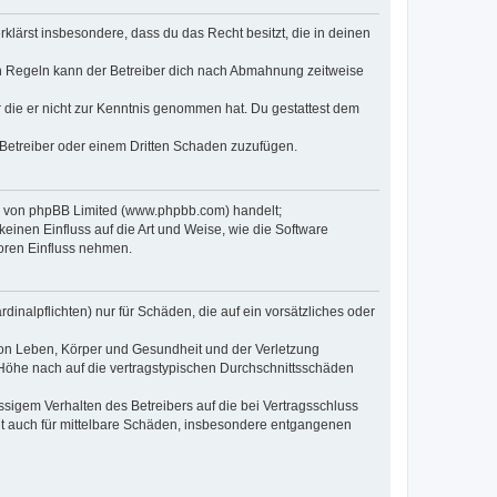
erklärst insbesondere, dass du das Recht besitzt, die in deinen
n Regeln kann der Betreiber dich nach Abmahnung zeitweise
er die er nicht zur Kenntnis genommen hat. Du gestattest dem
 Betreiber oder einem Dritten Schaden zuzufügen.
re von phpBB Limited (www.phpbb.com) handelt;
inen Einfluss auf die Art und Weise, wie die Software
oren Einfluss nehmen.
inalpflichten) nur für Schäden, die auf ein vorsätzliches oder
von Leben, Körper und Gesundheit und der Verletzung
r Höhe nach auf die vertragstypischen Durchschnittsschäden
sigem Verhalten des Betreibers auf die bei Vertragsschluss
lt auch für mittelbare Schäden, insbesondere entgangenen