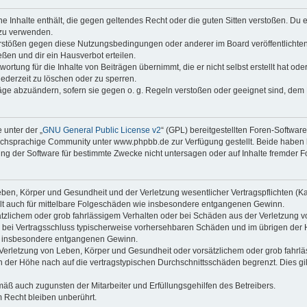
ine Inhalte enthält, die gegen geltendes Recht oder die guten Sitten verstoßen. Du 
 zu verwenden.
erstößen gegen diese Nutzungsbedingungen oder anderer im Board veröffentlichte
ßen und dir ein Hausverbot erteilen.
ortung für die Inhalte von Beiträgen übernimmt, die er nicht selbst erstellt hat od
jederzeit zu löschen oder zu sperren.
räge abzuändern, sofern sie gegen o. g. Regeln verstoßen oder geeignet sind, dem
 unter der „
GNU General Public License v2
“ (GPL) bereitgestellten Foren-Softwa
chsprachige Community unter www.phpbb.de zur Verfügung gestellt. Beide haben ke
g der Software für bestimmte Zwecke nicht untersagen oder auf Inhalte fremder F
ben, Körper und Gesundheit und der Verletzung wesentlicher Vertragspflichten (Kard
gilt auch für mittelbare Folgeschäden wie insbesondere entgangenen Gewinn.
ätzlichem oder grob fahrlässigem Verhalten oder bei Schäden aus der Verletzung 
 die bei Vertragsschluss typischerweise vorhersehbaren Schäden und im übrigen de
wie insbesondere entgangenen Gewinn.
erletzung von Leben, Körper und Gesundheit oder vorsätzlichem oder grob fahrläs
der Höhe nach auf die vertragstypischen Durchschnittsschäden begrenzt. Dies gi
mäß auch zugunsten der Mitarbeiter und Erfüllungsgehilfen des Betreibers.
 Recht bleiben unberührt.